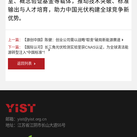
室、概念验证基金等载体，推动技术突破、标准
输出与人才培育，助力中国光伏构建全球竞争新
优势。
上一篇：
【源创中国】陈健：创业公司需以战略“取舍”破局新能源赛道
下一篇：
【国际认可】长三角光伏检测实验室获CNAS认证，为全球清洁能
源转型注入"中国标准"！
返回列表
邮箱：yist@yist.org.cn
地址：江苏省江阴市长山大道55号